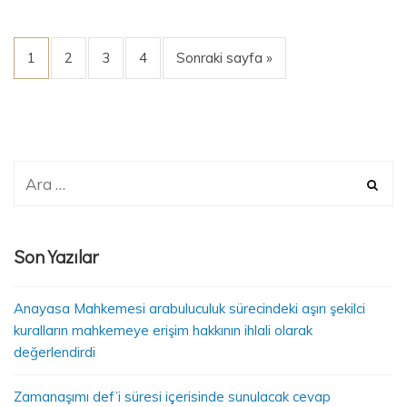
1
2
3
4
Sonraki sayfa »
Son Yazılar
Anayasa Mahkemesi arabuluculuk sürecindeki aşırı şekilci
kuralların mahkemeye erişim hakkının ihlali olarak
değerlendirdi
Zamanaşımı def’i süresi içerisinde sunulacak cevap