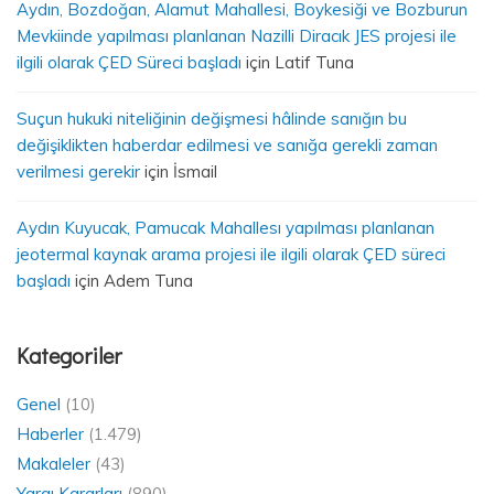
Aydın, Bozdoğan, Alamut Mahallesi, Boykesiği ve Bozburun
Mevkiinde yapılması planlanan Nazilli Diracık JES projesi ile
ilgili olarak ÇED Süreci başladı
için
Latif Tuna
Suçun hukuki niteliğinin değişmesi hâlinde sanığın bu
değişiklikten haberdar edilmesi ve sanığa gerekli zaman
verilmesi gerekir
için
İsmail
Aydın Kuyucak, Pamucak Mahallesı yapılması planlanan
jeotermal kaynak arama projesi ile ilgili olarak ÇED süreci
başladı
için
Adem Tuna
Kategoriler
Genel
(10)
Haberler
(1.479)
Makaleler
(43)
Yargı Kararları
(890)