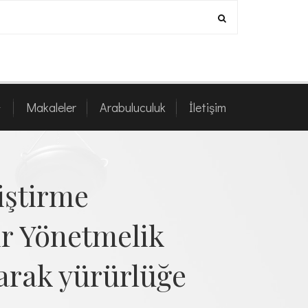
z
Makaleler
Arabuluculuk
İletişim
Makaleler
Arabuluculuk
İletişim
iştirme
ir Yönetmelik
narak yürürlüğe