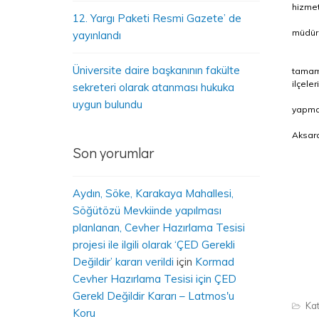
hizmet
12. Yargı Paketi Resmi Gazete’ de
müdürü
yayınlandı
Üniversite daire başkanının fakülte
tamaml
ilçele
sekreteri olarak atanması hukuka
uygun bulundu
yapmad
Aksar
Son yorumlar
Aydın, Söke, Karakaya Mahallesi,
Söğütözü Mevkiinde yapılması
planlanan, Cevher Hazırlama Tesisi
projesi ile ilgili olarak ‘ÇED Gerekli
Değildir’ kararı verildi
için
Kormad
Cevher Hazırlama Tesisi için ÇED
Gerekl Değildir Kararı – Latmos'u
Kat
Koru