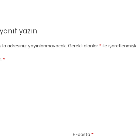
 yanıt yazın
ta adresiniz yayınlanmayacak.
Gerekli alanlar
*
ile işaretlenmişl
m
*
E-posta
*