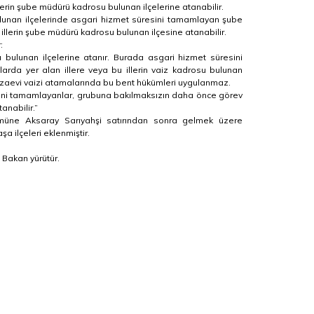
erin şube müdürü kadrosu bulunan ilçelerine atanabilir.
ulunan ilçelerinde asgari hizmet süresini tamamlayan şube
illerin şube müdürü kadrosu bulunan ilçesine atanabilir.
:
u bulunan ilçelerine atanır. Burada asgari hizmet süresini
arda yer alan illere veya bu illerin vaiz kadrosu bulunan
 cezaevi vaizi atamalarında bu bent hükümleri uygulanmaz.
elerini tamamlayanlar, grubuna bakılmaksızın daha önce görev
anabilir.”
bölümüne Aksaray Sarıyahşi satırından sonra gelmek üzere
a ilçeleri eklenmiştir.
 Bakan yürütür.