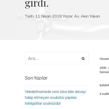
girdi.
Tarih:
11 Nisan 2018
Yazar:
Av. Akın Yakan
Yönetm
yıldır
tamamla
Son Yazılar
kaldırıl
Vekaletnamede ismi olsa bile davayı
il müf
takip etmeyen avukata yapılan
tebligatlar usulsüzdür