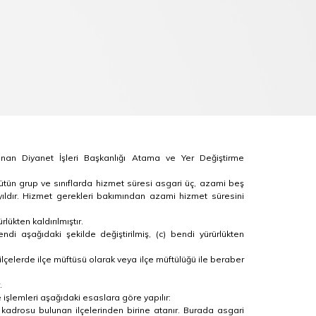
nan Diyanet İşleri Başkanlığı Atama ve Yer Değiştirme
ütün grup ve sınıflarda hizmet süresi asgari üç, azami beş
ki yıldır. Hizmet gerekleri bakımından azami hizmet süresini
lükten kaldırılmıştır.
ndi aşağıdaki şekilde değiştirilmiş, (c) bendi yürürlükten
ıf ilçelerde ilçe müftüsü olarak veya ilçe müftülüğü ile beraber
.
 işlemleri aşağıdaki esaslara göre yapılır:
 kadrosu bulunan ilçelerinden birine atanır. Burada asgari