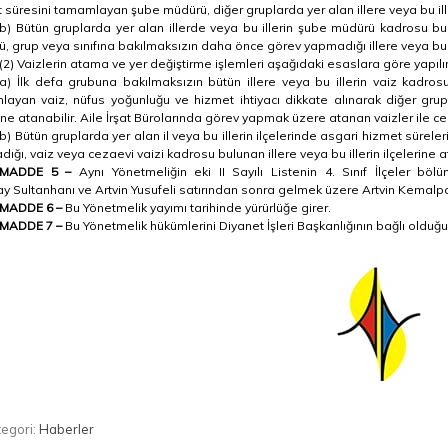
 süresini tamamlayan şube müdürü, diğer gruplarda yer alan illere veya bu ill
b) Bütün gruplarda yer alan illerde veya bu illerin şube müdürü kadrosu b
, grup veya sınıfına bakılmaksızın daha önce görev yapmadığı illere veya bu 
(2) Vaizlerin atama ve yer değiştirme işlemleri aşağıdaki esaslara göre yapılır
a) İlk defa grubuna bakılmaksızın bütün illere veya bu illerin vaiz kadros
ayan vaiz, nüfus yoğunluğu ve hizmet ihtiyacı dikkate alınarak diğer grupl
rine atanabilir. Aile İrşat Bürolarında görev yapmak üzere atanan vaizler ile
b) Bütün gruplarda yer alan il veya bu illerin ilçelerinde asgari hizmet sür
ığı, vaiz veya cezaevi vaizi kadrosu bulunan illere veya bu illerin ilçelerine at
MADDE 5 –
Aynı Yönetmeliğin eki II Sayılı Listenin 4. Sınıf İlçeler 
ay
Sultanhanı
ve Artvin Yusufeli satırından sonra gelmek üzere Artvin Kemalpaş
MADDE 6 –
Bu Yönetmelik yayımı tarihinde yürürlüğe girer.
MADDE 7 –
Bu Yönetmelik hükümlerini Diyanet İşleri Başkanlığının bağlı olduğu
egori:
Haberler