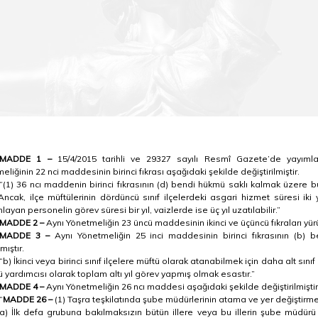
MADDE 1 –
15/4/2015
tarihli ve 29327 sayılı Resmî Gazete’de yayımla
eliğinin 22
nci
maddesinin birinci fıkrası aşağıdaki şekilde değiştirilmiştir.
“(1) 36
ncı
maddenin birinci fıkrasının (d) bendi hükmü saklı kalmak üzere b
. Ancak, ilçe müftülerinin dördüncü sınıf ilçelerdeki asgari hizmet süresi i
yan personelin görev süresi bir yıl, vaizlerde ise üç yıl uzatılabilir.”
MADDE 2 –
Aynı Yönetmeliğin 23 üncü maddesinin ikinci ve üçüncü fıkraları yürür
MADDE 3 –
Aynı Yönetmeliğin 25 inci maddesinin birinci fıkrasının (b) be
mıştır.
“b) İkinci veya birinci sınıf ilçelere müftü olarak atanabilmek için daha alt sın
tü yardımcısı olarak toplam altı yıl görev yapmış olmak esastır.”
MADDE 4 –
Aynı Yönetmeliğin 26
ncı
maddesi aşağıdaki şekilde değiştirilmiştir
“
MADDE 26 –
(1) Taşra teşkilatında şube müdürlerinin atama ve yer değiştirme
a) İlk defa grubuna bakılmaksızın bütün illere veya bu illerin şube müdürü