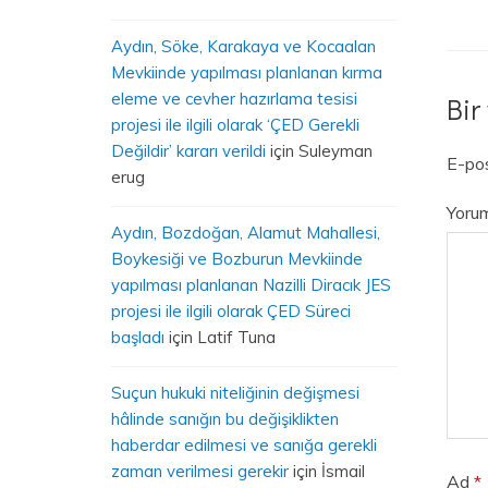
Aydın, Söke, Karakaya ve Kocaalan
Mevkiinde yapılması planlanan kırma
eleme ve cevher hazırlama tesisi
Bir
projesi ile ilgili olarak ‘ÇED Gerekli
Değildir’ kararı verildi
için
Suleyman
E-pos
erug
Yoru
Aydın, Bozdoğan, Alamut Mahallesi,
Boykesiği ve Bozburun Mevkiinde
yapılması planlanan Nazilli Diracık JES
projesi ile ilgili olarak ÇED Süreci
başladı
için
Latif Tuna
Suçun hukuki niteliğinin değişmesi
hâlinde sanığın bu değişiklikten
haberdar edilmesi ve sanığa gerekli
zaman verilmesi gerekir
için
İsmail
Ad
*