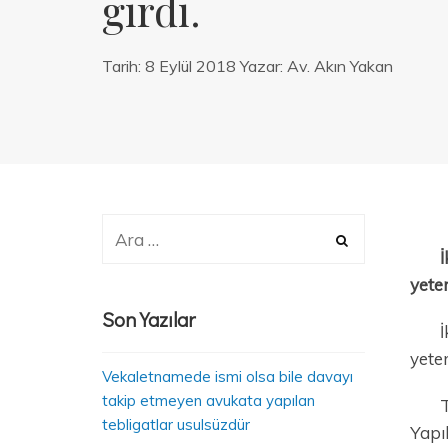
girdi.
Tarih:
8 Eylül 2018
Yazar:
Av. Akın Yakan
İ
yeter
Son Yazılar
İ
yeter
Vekaletnamede ismi olsa bile davayı
takip etmeyen avukata yapılan
T
tebligatlar usulsüzdür
Yapı