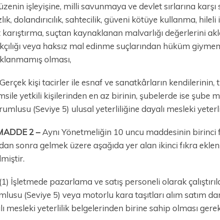
zenin işleyişine, milli savunmaya ve devlet sırlarına karşı s
zlık, dolandırıcılık, sahtecilik, güveni kötüye kullanma, hileli
 karıştırma, suçtan kaynaklanan malvarlığı değerlerini akl
kçılığı veya haksız mal edinme suçlarından hüküm giymem
klanmamış olması,
 Gerçek kişi tacirler ile esnaf ve sanatkârların kendilerinin, tic
msile yetkili kişilerinden en az birinin, şubelerde ise şub
rumlusu (Seviye 5) ulusal yeterliliğine dayalı mesleki yeterl
MADDE 2 –
Aynı Yönetmeliğin 10 uncu maddesinin birinci fık
dan sonra gelmek üzere aşağıda yer alan ikinci fıkra eklen
lmiştir.
(1) İşletmede pazarlama ve satış personeli olarak çalıştırıl
lusu (Seviye 5) veya motorlu kara taşıtları alım satım danı
ı mesleki yeterlilik belgelerinden birine sahip olması gerek