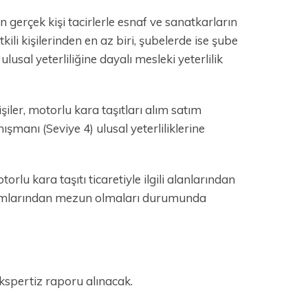
en gerçek kişi tacirlerle esnaf ve sanatkarların
etkili kişilerinden en az biri, şubelerde ise şube
usal yeterliliğine dayalı mesleki yeterlilik
şiler, motorlu kara taşıtları alım satım
şmanı (Seviye 4) ulusal yeterliliklerine
lu kara taşıtı ticaretiyle ilgili alanlarından
urumlarından mezun olmaları durumunda
ekspertiz raporu alınacak.