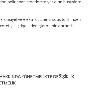
dan belirlenen standartta yer alan hususlara
ransiyel ve elektrik sistemi, satış tarihinden
icaretiyle iştigal eden işletmenin garantisi
İ HAKKINDA
YÖNETMELİKTE DEĞİŞİKLİK
ETMELİK