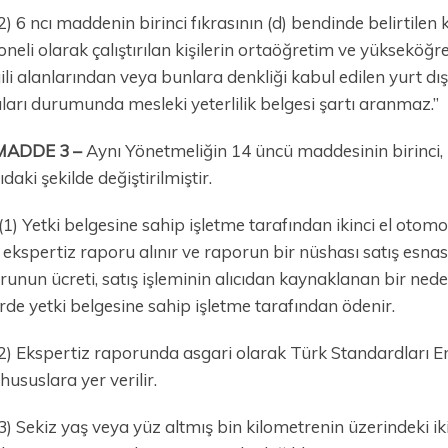
2) 6 ncı maddenin birinci fıkrasının (d) bendinde belirtilen 
neli olarak çalıştırılan kişilerin ortaöğretim ve yükseköğr
ilgili alanlarından veya bunlara denkliği kabul edilen yurt
ları durumunda mesleki yeterlilik belgesi şartı aranmaz.”
MADDE 3 –
Aynı Yönetmeliğin 14 üncü maddesinin birinci, ik
daki şekilde değiştirilmiştir.
(1) Yetki belgesine sahip işletme tarafından ikinci el otom
ekspertiz raporu alınır ve raporun bir nüshası satış esnasın
runun ücreti, satış işleminin alıcıdan kaynaklanan bir ne
rde yetki belgesine sahip işletme tarafından ödenir.
2) Ekspertiz raporunda asgari olarak Türk Standardları En
hususlara yer verilir.
3) Sekiz yaş veya yüz altmış bin kilometrenin üzerindeki iki