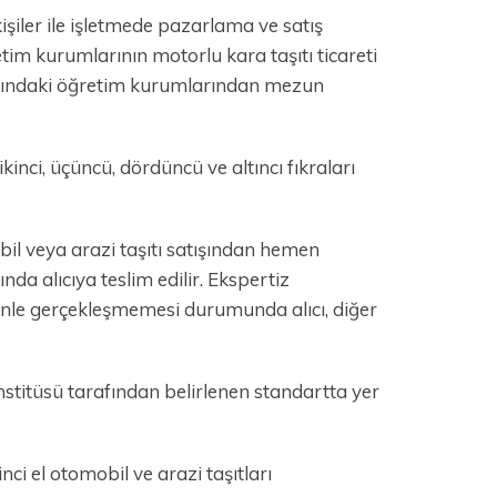
kişiler ile işletmede pazarlama ve satış
etim kurumlarının motorlu kara taşıtı ticareti
 dışındaki öğretim kurumlarından mezun
inci, üçüncü, dördüncü ve altıncı fıkraları
obil veya arazi taşıtı satışından hemen
da alıcıya teslim edilir. Ekspertiz
denle gerçekleşmemesi durumunda alıcı, diğer
stitüsü tarafından belirlenen standartta yer
nci el otomobil ve arazi taşıtları