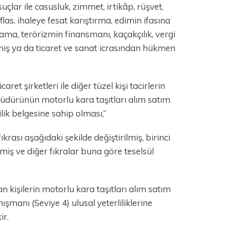
uçlar ile casusluk, zimmet, irtikâp, rüşvet,
 iflas, ihaleye fesat karıştırma, edimin ifasına
ama, terörizmin finansmanı, kaçakçılık, vergi
iş ya da ticaret ve sanat icrasından hükmen
aret şirketleri ile diğer tüzel kişi tacirlerin
e müdürünün motorlu kara taşıtları alım satım
ilik belgesine sahip olması,”
rası aşağıdaki şekilde değiştirilmiş, birinci
miş ve diğer fıkralar buna göre teselsül
an kişilerin motorlu kara taşıtları alım satım
şmanı (Seviye 4) ulusal yeterliliklerine
ir.