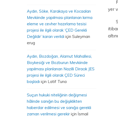
R
yer v
Aydın, Söke, Karakaya ve Kocaalan
Mevkiinde yapılması planlanan kırma
S
eleme ve cevher hazırlama tesisi
itiba
projesi ile ilgili olarak ‘ÇED Gerekli
altın
Değildir’ kararı verildi
için
Suleyman
erug
Aydın, Bozdoğan, Alamut Mahallesi,
Boykesiği ve Bozburun Mevkiinde
yapılması planlanan Nazilli Diracık JES
projesi ile ilgili olarak ÇED Süreci
başladı
için
Latif Tuna
Suçun hukuki niteliğinin değişmesi
hâlinde sanığın bu değişiklikten
haberdar edilmesi ve sanığa gerekli
zaman verilmesi gerekir
için
İsmail