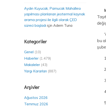
Aydın Kuyucak, Pamucak Mahallesı
yapılması planlanan jeotermal kaynak
Taşıt
arama projesi ile ilgili olarak ÇED
değiş
süreci başladı
için
Adem Tuna
“
bu al
Kategoriler
şube
Genel
(10)
1
Haberler
(1.479)
Makaleler
(43)
2
Yargı Kararları
(887)
3
Arşivler
4
Ağustos 2026
5
Temmuz 2026