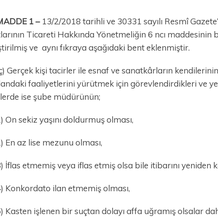
MADDE 1 –
13/2/2018 tarihli ve 30331 sayılı Resmî Gazete
larının Ticareti Hakkında Yönetmeliğin 6 ncı maddesinin bir
tirilmiş ve aynı fıkraya aşağıdaki bent eklenmiştir.
ç) Gerçek kişi tacirler ile esnaf ve sanatkârların kendilerinin, 
andaki faaliyetlerini yürütmek için görevlendirdikleri ve yetki
lerde ise şube müdürünün;
) On sekiz yaşını doldurmuş olması,
) En az lise mezunu olması,
) İflas etmemiş veya iflas etmiş olsa bile itibarını yeniden
) Konkordato ilan etmemiş olması,
) Kasten işlenen bir suçtan dolayı affa uğramış olsalar da