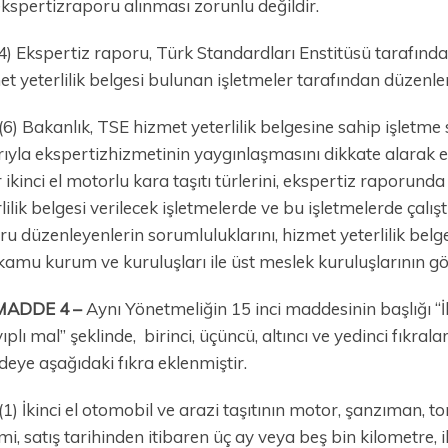
ekspertizraporu alınması zorunlu değildir.
4) Ekspertiz raporu, Türk Standardları Enstitüsü tarafınd
t yeterlilik belgesi bulunan işletmeler tarafından düzenlenir
(6) Bakanlık, TSE hizmet yeterlilik belgesine sahip işletme sa
arıyla ekspertizhizmetinin yaygınlaşmasını dikkate alarak
 ikinci el motorlu kara taşıtı türlerini, ekspertiz raporunda
lilik belgesi verilecek işletmelerde ve bu işletmelerde çalıştı
u düzenleyenlerin sorumluluklarını, hizmet yeterlilik belges
i kamu kurum ve kuruluşları ile üst meslek kuruluşlarının gö
MADDE 4 –
Aynı Yönetmeliğin 15 inci maddesinin başlığı “İk
ıplı mal” şeklinde, birinci, üçüncü, altıncı ve yedinci fıkrala
eye aşağıdaki fıkra eklenmiştir.
(1) İkinci el otomobil ve arazi taşıtının motor, şanzıman, to
mi, satış tarihinden itibaren üç ay veya beş bin kilometre, iki