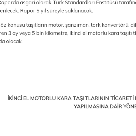
aporda asgari olarak Türk Standardları Enstitüsü tarafın
erilecek. Rapor 5 yıl süreyle saklanacak.
öz konusu taşıtların motor, şanzıman, tork konvertörü, dife
ren 3 ay veya 5 bin kilometre, ikinci el motorlu kara taşıtı t
da olacak.
İKİNCİ EL MOTORLU KARA TAŞITLARININ TİCARET
YAPILMASINA
DAİR YÖN