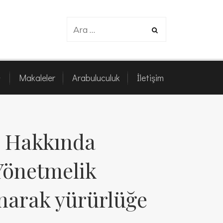
z
Makaleler
Arabuluculuk
İletişim
Makaleler
Arabuluculuk
İletişim
ti Hakkında
Yönetmelik
anarak yürürlüğe