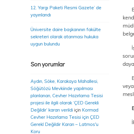
12. Yargı Paketi Resmi Gazete’ de
B
yayınlandı
kendi
müdür
Üniversite daire başkanının fakülte
belge
sekreteri olarak atanması hukuka
uygun bulundu
İ
sorum
Son yorumlar
dayal
B
Aydın, Söke, Karakaya Mahallesi,
veya
Söğütözü Mevkiinde yapılması
mesle
planlanan, Cevher Hazırlama Tesisi
projesi ile ilgili olarak ‘ÇED Gerekli
E
Değildir’ kararı verildi
için
Kormad
Cevher Hazırlama Tesisi için ÇED
İ
Gerekl Değildir Kararı – Latmos'u
Koru