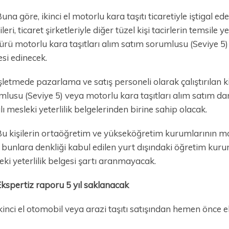
una göre, ikinci el motorlu kara taşıtı ticaretiyle iştigal ed
leri, ticaret şirketleriyle diğer tüzel kişi tacirlerin temsile y
ü motorlu kara taşıtları alım satım sorumlusu (Seviye 5) ul
si edinecek.
şletmede pazarlama ve satış personeli olarak çalıştırılan ki
lusu (Seviye 5) veya motorlu kara taşıtları alım satım danı
ı mesleki yeterlilik belgelerinden birine sahip olacak.
u kişilerin ortaöğretim ve yükseköğretim kurumlarının motor
 bunlara denkliği kabul edilen yurt dışındaki öğretim k
ki yeterlilik belgesi şartı aranmayacak.
kspertiz raporu 5 yıl saklanacak
kinci el otomobil veya arazi taşıtı satışından hemen önce 