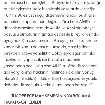
bulunması halinde işletilir. Bireylerin bireylere yaptığı
bu tür eylemler ise iç hukuktaki yasalarda (örneğin
TCK m. 96 eziyet suçu) düzenlenir; ancak bu ihlaller
bu hakkın kapsamında değildir. Zira hem AİHS’nin
düzenlenmesinin hem de AİHM ile AYM’nin bireysel
başvuru almalarının amacı ‘devlet ile birey’ arasındaki
uyuşmazlığın çözülmesidir. Bu uyuşmazlıkta her ne
kadar bir kamu davası bulunsa da, cinsel şiddet
bireyden bireye yöneliktir. Dolayısıyla eğer bir ihlal
incelemesi yapılacak ise bu kötü muamele
yasağından değil olsa olsa AİHS m. 6’da düzenlenen
adil yargılanma hakkının ihlalinden olabilir. Sonuç
olarak ihlal edildiği iddia edilen hak açısından yapılan
değerlendirme hukuk tekniği açısından hatalıdır.”
“İLK DERECE MAHKEMESİ’NİN YARGILAMA
HAKKI GASP EDİLDİ”