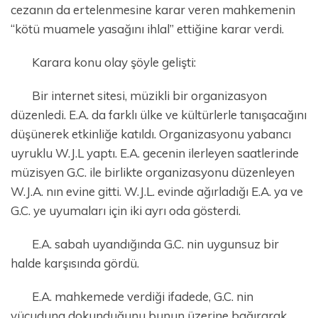
cezanın da ertelenmesine karar veren mahkemenin
“kötü muamele yasağını ihlal” ettiğine karar verdi.
Karara konu olay şöyle gelişti:
Bir internet sitesi, müzikli bir organizasyon
düzenledi. E.A. da farklı ülke ve kültürlerle tanışacağını
düşünerek etkinliğe katıldı. Organizasyonu yabancı
uyruklu W.J.L yaptı. E.A. gecenin ilerleyen saatlerinde
müzisyen G.C. ile birlikte organizasyonu düzenleyen
W.J.A. nın evine gitti. W.J.L. evinde ağırladığı E.A. ya ve
G.C. ye uyumaları için iki ayrı oda gösterdi.
E.A. sabah uyandığında G.C. nin uygunsuz bir
halde karşısında gördü.
E.A. mahkemede verdiği ifadede, G.C. nin
vücuduna dokunduğunu bunun üzerine bağırarak