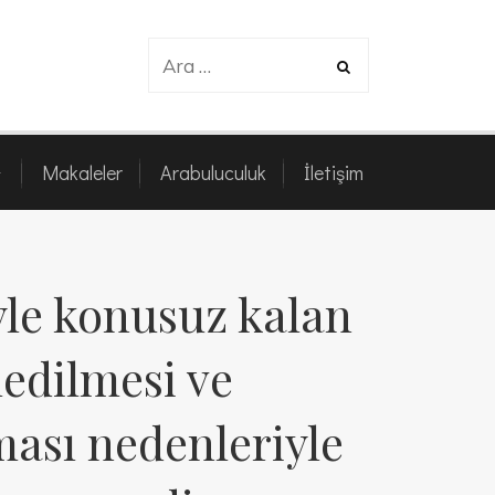
z
Makaleler
Arabuluculuk
İletişim
Makaleler
Arabuluculuk
İletişim
le konusuz kalan
edilmesi ve
ması nedenleriyle