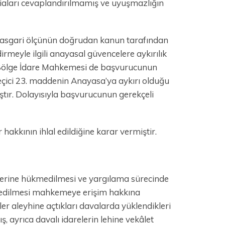
ddiaları cevaplandırılmamış ve uyuşmazlığın
 asgari ölçünün doğrudan kanun tarafından
meyle ilgili anayasal güvencelere aykırılık
 Bölge İdare Mahkemesi de başvurucunun
geçici 23. maddenin Anayasa’ya aykırı olduğu
ştır. Dolayısıyla başvurucunun gerekçeli
akkının ihlal edildiğine karar vermiştir.
lerine hükmedilmesi ve yargılama sürecinde
eddedilmesi mahkemeye erişim hakkına
r aleyhine açtıkları davalarda yüklendikleri
, ayrıca davalı idarelerin lehine vekâlet