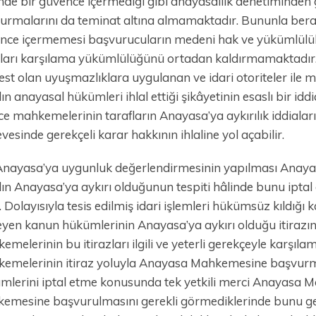
inde bir güvence içermediği gibi anayasallık denetiminde
urmalarını da teminat altına almamaktadır. Bununla berab
nce içermemesi başvurucuların medeni hak ve yükümlülükler
aları karşılama yükümlülüğünü ortadan kaldırmamaktadır
est olan uyuşmazlıklara uygulanan ve idari otoriteler ile 
ın anayasal hükümleri ihlal ettiği şikâyetinin esaslı bir id
ce mahkemelerinin tarafların Anayasa’ya aykırılık iddialar
vesinde gerekçeli karar hakkının ihlaline yol açabilir.
nayasa’ya uygunluk değerlendirmesinin yapılması Anaya
lın Anayasa’ya aykırı olduğunun tespiti hâlinde bunu ipt
r. Dolayısıyla tesis edilmiş idari işlemleri hükümsüz kıldığ
leyen kanun hükümlerinin Anayasa’ya aykırı olduğu itiraz
melerinin bu itirazları ilgili ve yeterli gerekçeyle karşıl
emelerinin itiraz yoluyla Anayasa Mahkemesine başvur
mlerini iptal etme konusunda tek yetkili merci Anayasa
emesine başvurulmasını gerekli görmediklerinde bunu gere