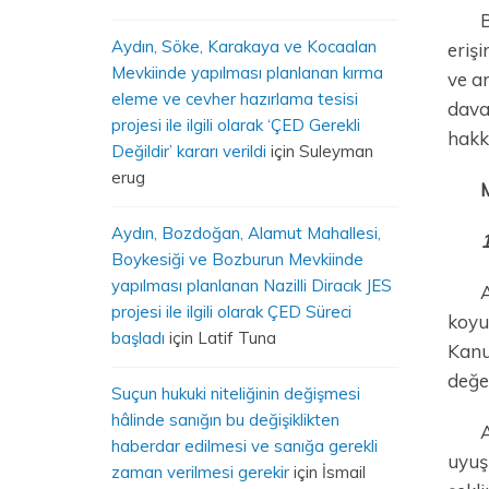
B
Aydın, Söke, Karakaya ve Kocaalan
erişi
Mevkiinde yapılması planlanan kırma
ve ar
eleme ve cevher hazırlama tesisi
dava
projesi ile ilgili olarak ‘ÇED Gerekli
hakkı
Değildir’ kararı verildi
için
Suleyman
erug
Aydın, Bozdoğan, Alamut Mahallesi,
1
Boykesiği ve Bozburun Mevkiinde
yapılması planlanan Nazilli Diracık JES
A
projesi ile ilgili olarak ÇED Süreci
koyu
başladı
için
Latif Tuna
Kanu
değe
Suçun hukuki niteliğinin değişmesi
hâlinde sanığın bu değişiklikten
A
haberdar edilmesi ve sanığa gerekli
uyuş
zaman verilmesi gerekir
için
İsmail