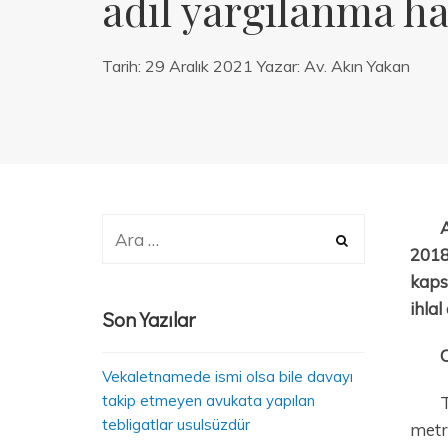
adil yargılanma hak
Tarih:
29 Aralık 2021
Yazar:
Av. Akın Yakan
A
2018
kaps
ihlal
Son Yazılar
Vekaletnamede ismi olsa bile davayı
takip etmeyen avukata yapılan
T
tebligatlar usulsüzdür
metre