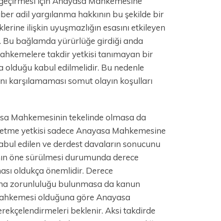
n geçirmesi için Anayasa Mahkemesine
er adil yargılanma hakkının bu şekilde bir
ine ilişkin uyuşmazlığın esasını etkileyen
. Bu bağlamda yürürlüğe girdiği anda
mahkemelere takdir yetkisi tanımayan bir
dia olduğu kabul edilmelidir. Bu nedenle
ını karşılamaması somut olayın koşulları
sa Mahkemesinin tekelinde olmasa da
al etme yetkisi sadece Anayasa Mahkemesine
ı kabul edilen ve derdest davaların sonucunu
ının öne sürülmesi durumunda derece
aması oldukça önemlidir. Derece
ma zorunluluğu bulunmasa da kanun
 Mahkemesi olduğuna göre Anayasa
kçelendirmeleri beklenir. Aksi takdirde