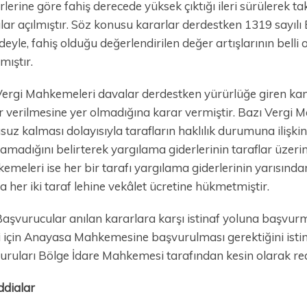
lerine göre fahiş derecede yüksek çıktığı ileri sürülerek ta
lar açılmıştır. Söz konusu kararlar derdestken 1319 sayılı
eyle, fahiş olduğu değerlendirilen değer artışlarının bel
mıştır.
ergi Mahkemeleri davalar derdestken yürürlüğe giren k
r verilmesine yer olmadığına karar vermiştir. Bazı Verg
suz kalması dolayısıyla tarafların haklılık durumuna ilişki
amadığını belirterek yargılama giderlerinin taraflar üzeri
emeleri ise her bir tarafı yargılama giderlerinin yarısın
a her iki taraf lehine vekâlet ücretine hükmetmiştir.
aşvurucular anılan kararlara karşı istinaf yoluna başvurmu
i için Anayasa Mahkemesine başvurulması gerektiğini istinaf
uruları Bölge İdare Mahkemesi tarafından kesin olarak red
ddialar