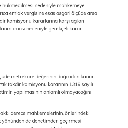
tine hükmedilmesi nedeniyle mahkemeye
ayrıca emlak vergisine esas asgari ölçüde arsa
kdir komisyonu kararlarına karşı açılan
şılanmaması nedeniyle gerekçeli karar
 ölçüde metrekare değerinin doğrudan kanun
tık takdir komisyonu kararının 1319 sayılı
timin yapılmasının anlamlı olmayacağını
akkı derece mahkemelerinin, önlerindeki
k yönünden de denetimden geçirmesi