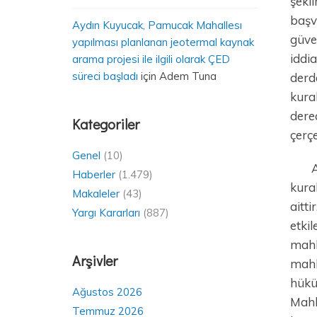
şekl
başv
Aydın Kuyucak, Pamucak Mahallesı
güve
yapılması planlanan jeotermal kaynak
iddi
arama projesi ile ilgili olarak ÇED
süreci başladı
için
Adem Tuna
derd
kural
dere
Kategoriler
çerçe
Genel
(10)
A
Haberler
(1.479)
kura
Makaleler
(43)
aitti
Yargı Kararları
(887)
etki
mahke
Arşivler
mahk
hükü
Ağustos 2026
Mahk
Temmuz 2026