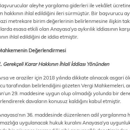
aşvurucular aleyhe yargılama giderleri ile vekâlet ücre
m hakkının ihlal edildiğini ileri sürmüştür. Bir başvurucu 
azi metrekare birim değerlerinin belirlenmesine ilişkin ta
larda esasa etkili olan Anayasa’ya aykırılık iddiasının kar
nın ihlal edildiğini de iddia etmiştir.
Mahkemenin Değerlendirmesi
. Gerekçeli Karar Hakkının İhlali İddiası Yönünden
rsa ve araziler için 2018 yılında dikkate alınacak asgari
cu tarafından belirlendiğini gözeten Vergi Mahkemeleri, ar
n’un 29. maddesine uygun olup olmadığı yolunda bir dene
rlendirerek davaların konusuz kaldığını kabul etmiştir.
nayasa’nın 36. maddesinde düzenlenen adil yargılanma h
mazlığa uygulanacak hukuk kuralını Anayasa’ya uygunlu