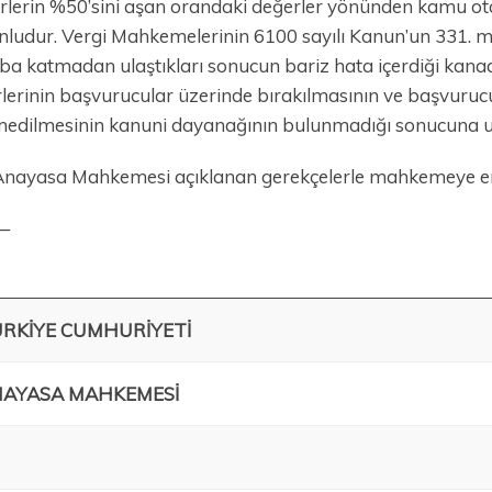
rlerin %50’sini aşan orandaki değerler yönünden kamu oto
nludur. Vergi Mahkemelerinin 6100 sayılı Kanun’un 331. 
ba katmadan ulaştıkları sonucun bariz hata içerdiği kana
rlerinin başvurucular üzerinde bırakılmasının ve başvurucu
edilmesinin kanuni dayanağının bulunmadığı sonucuna ul
nayasa Mahkemesi açıklanan gerekçelerle mahkemeye erişi
—
RKİYE CUMHURİYETİ
AYASA MAHKEMESİ