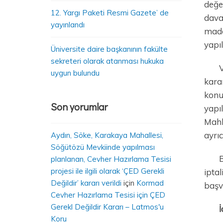
değer
12. Yargı Paketi Resmi Gazete’ de
dava
yayınlandı
madd
yapıl
Üniversite daire başkanının fakülte
sekreteri olarak atanması hukuka
V
uygun bulundu
kara
konu
Son yorumlar
yapıl
Mahk
ayrıc
Aydın, Söke, Karakaya Mahallesi,
Söğütözü Mevkiinde yapılması
B
planlanan, Cevher Hazırlama Tesisi
projesi ile ilgili olarak ‘ÇED Gerekli
iptal
Değildir’ kararı verildi
için
Kormad
başv
Cevher Hazırlama Tesisi için ÇED
Gerekl Değildir Kararı – Latmos'u
İ
Koru