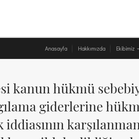
Anasayfa
Hakkımızda
Ekibimi
Anasayfa
Hakkımızda
Ekibimiz
i kanun hükmü sebebiy
gılama giderlerine hükm
k iddiasının karşılanma