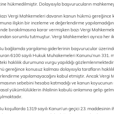
tine hükmedilmiştir. Dolayısıyla başvurucuların mahkemey
azı Vergi Mahkemeleri davanın kanun hükmü gereğince kon
muna ilişkin bir inceleme ve değerlendirme yapılamadığını 
inde bırakılmasına karar vermişken bazı Vergi Mahkemeleri 
sından sorumlu tutmuştur. Vergi Mahkemeleri ayrıca her iki
u bağlamda yargılama giderlerinin başvurucular üzerind
turan 6100 sayılı Hukuk Muhakemeleri Kanunu’nun 331. ma
hteki haklılık durumuna vurgu yapıldığı gözlemlenmektedi
ü gereğince konusuz kalması dolayısıyla tarafların haklılı
rlendirme yapılamayacağını kabul etmiştir. Ancak Vergi
rmasının sebebini hesaba katmadığı ve kanun koyucunun mü
asal yükümlülüklerin ihlalinin kabulü anlamına gelip gelm
şılmaktadır.
u koşullarda 1319 sayılı Kanun’un geçici 23. maddesinin i