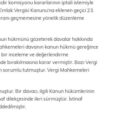
kdir komisyonu kararlarının iptali istemiyle
 Emlak Vergisi Kanunu’na eklenen geçici 23.
li oranı geçmemesine yönelik düzenleme
anun hükmünü gözeterek davalar hakkında
i Mahkemeleri davanın kanun hükmü gereğince
n bir inceleme ve değerlendirme
nde bırakılmasına karar vermiştir. Bazı Vergi
dan sorumlu tutmuştur. Vergi Mahkemeleri
ştur. Bir davacı, ilgili Kanun hükümlerinin
 dilekçesinde ileri sürmüştür. İstinaf
dedilmiştir.