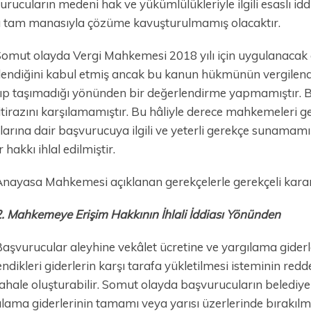
urucuların medeni hak ve yükümlülükleriyle ilgili esaslı i
ı tam manasıyla çözüme kavuşturulmamış olacaktır.
omut olayda Vergi Mahkemesi 2018 yılı için uygulanacak
rlendiğini kabul etmiş ancak bu kanun hükmünün vergilendir
yıp taşımadığı yönünden bir değerlendirme yapmamıştır.
 itirazını karşılamamıştır. Bu hâliyle derece mahkemeleri 
larına dair başvurucuya ilgili ve yeterli gerekçe sunamamı
 hakkı ihlal edilmiştir.
nayasa Mahkemesi açıklanan gerekçelerle gerekçeli karar h
. Mahkemeye Erişim Hakkının İhlali İddiası Yönünden
aşvurucular aleyhine vekâlet ücretine ve yargılama gider
endikleri giderlerin karşı tarafa yükletilmesi isteminin r
hale oluşturabilir. Somut olayda başvurucuların belediyele
lama giderlerinin tamamı veya yarısı üzerlerinde bırakılmış