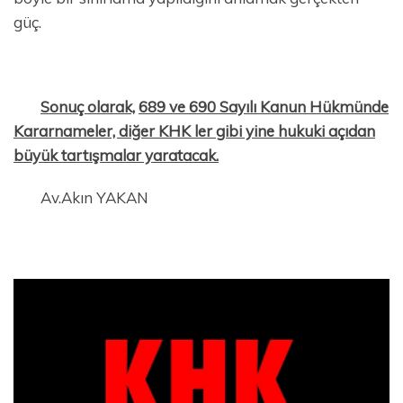
güç.
Sonuç olarak,
689 ve 690 Sayılı Kanun Hükmünde
Kararnameler, diğer KHK ler gibi yine hukuki açıdan
büyük tartışmalar yaratacak.
Av.Akın YAKAN