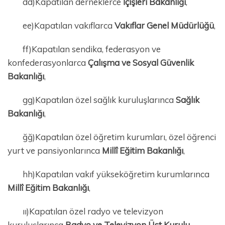
dd)Kapatılan derneklerce
İçişleri Bakanlığı
,
ee)Kapatılan vakıflarca
Vakıflar Genel Müdürlüğü
,
ff)Kapatılan sendika, federasyon ve
konfederasyonlarca
Çalışma ve Sosyal Güvenlik
Bakanlığı
,
gg)Kapatılan özel sağlık kuruluşlarınca
Sağlık
Bakanlığı
,
ğğ)Kapatılan özel öğretim kurumları, özel öğrenci
yurt ve pansiyonlarınca
Millî Eğitim Bakanlığı
,
hh)Kapatılan vakıf yükseköğretim kurumlarınca
Millî Eğitim Bakanlığı
,
ıı)Kapatılan özel radyo ve televizyon
kuruluşlarınca
Radyo ve Televizyon Üst Kurulu
,