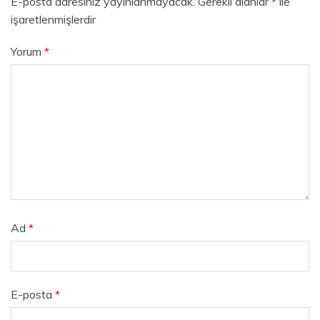
E-posta adresiniz yayınlanmayacak.
Gerekli alanlar
*
ile
işaretlenmişlerdir
Yorum
*
Ad
*
E-posta
*