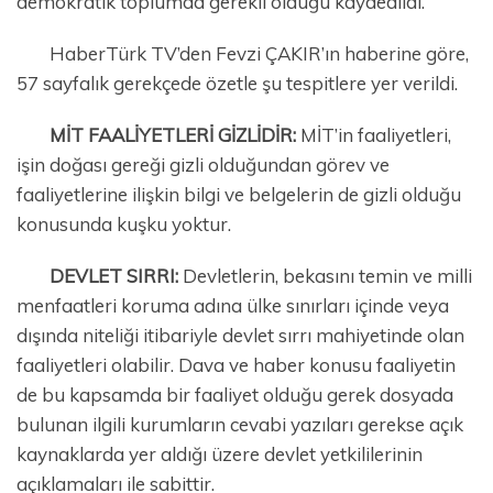
demokratik toplumda gerekli olduğu kaydedildi.
HaberTürk TV’den Fevzi ÇAKIR’ın haberine göre,
57 sayfalık gerekçede özetle şu tespitlere yer verildi.
MİT FAALİYETLERİ GİZLİDİR:
MİT’in faaliyetleri,
işin doğası gereği gizli olduğundan görev ve
faaliyetlerine ilişkin bilgi ve belgelerin de gizli olduğu
konusunda kuşku yoktur.
DEVLET SIRRI:
Devletlerin, bekasını temin ve milli
menfaatleri koruma adına ülke sınırları içinde veya
dışında niteliği itibariyle devlet sırrı mahiyetinde olan
faaliyetleri olabilir. Dava ve haber konusu faaliyetin
de bu kapsamda bir faaliyet olduğu gerek dosyada
bulunan ilgili kurumların cevabi yazıları gerekse açık
kaynaklarda yer aldığı üzere devlet yetkililerinin
açıklamaları ile sabittir.