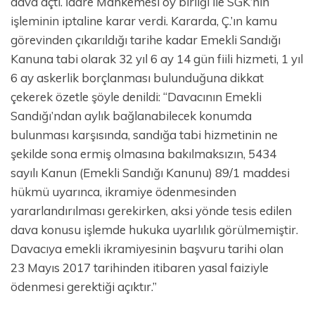
dava açtı. İdare Mahkemesi oy birliği ile SGK’nın
işleminin iptaline karar verdi. Kararda, Ç.’ın kamu
görevinden çıkarıldığı tarihe kadar Emekli Sandığı
Kanuna tabi olarak 32 yıl 6 ay 14 gün fiili hizmeti, 1 yıl
6 ay askerlik borçlanması bulunduğuna dikkat
çekerek özetle şöyle denildi: “Davacının Emekli
Sandığı’ndan aylık bağlanabilecek konumda
bulunması karşısında, sandığa tabi hizmetinin ne
şekilde sona ermiş olmasına bakılmaksızın, 5434
sayılı Kanun (Emekli Sandığı Kanunu) 89/1 maddesi
hükmü uyarınca, ikramiye ödenmesinden
yararlandırılması gerekirken, aksi yönde tesis edilen
dava konusu işlemde hukuka uyarlılık görülmemiştir.
Davacıya emekli ikramiyesinin başvuru tarihi olan
23 Mayıs 2017 tarihinden itibaren yasal faiziyle
ödenmesi gerektiği açıktır.”