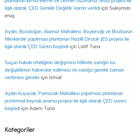
planlanan kırma eleme ve cevher hazırlama tesisi projesi ile
ilgili olarak ‘ÇED Gerekli Değildir’ kararı verildi
için
Suleyman
erug
Aydın, Bozdoğan, Alamut Mahallesi, Boykesiği ve Bozburun
Mevkiinde yapılması planlanan Nazilli Diracık JES projesi ile
ilgili olarak ÇED Süreci başladı
için
Latif Tuna
Suçun hukuki niteliğinin değişmesi hâlinde sanığın bu
değişiklikten haberdar edilmesi ve sanığa gerekli zaman
verilmesi gerekir
için
İsmail
Aydın Kuyucak, Pamucak Mahallesı yapılması planlanan
jeotermal kaynak arama projesi ile ilgili olarak ÇED süreci
başladı
için
Adem Tuna
Kategoriler